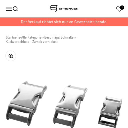
Zum Inhalt springen
Sprenger Hundesport
Navigationsmenü öffnen
Suche öffnen
0
Der Verkauf richtet sich nur an Gewerbetreibende.
Startseite
Alle Kategorien
Beschläge
Schnallen
Klickverschluss - Zamak vernickelt
Bild vergrößern